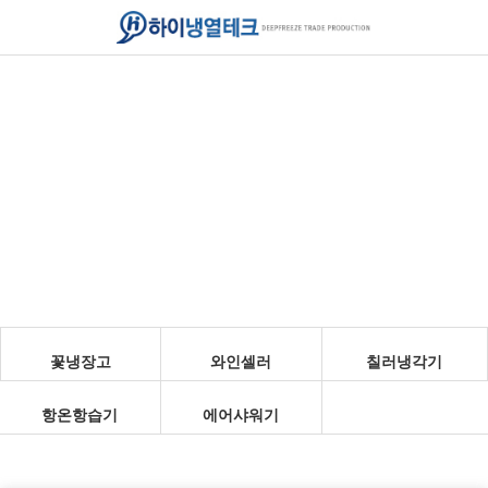
꽃냉장고
와인셀러
칠러냉각기
항온항습기
에어샤워기