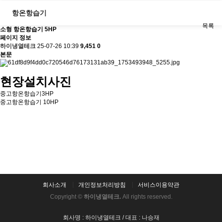
항온항습기
목록
소형
항온항습기 5HP
페이지 정보
하이냉열테크
25-07-26 10:39
9,451
0
본문
현장설치사진
중고항온항습기3HP
중고항온항습기 10HP
회사소개
개인정보처리방침
서비스이용약관
Copyright ©
하이냉열테크.
All rights reserved.
회사명 : 하이냉열테크 / 대표 : 나승재