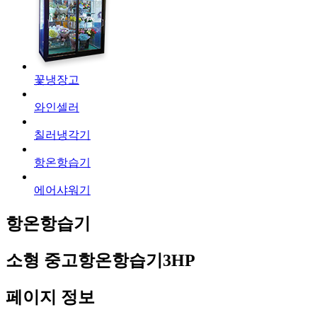
꽃냉장고
와인셀러
칠러냉각기
항온항습기
에어샤워기
항온항습기
소형
중고항온항습기3HP
페이지 정보