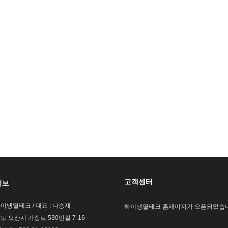
고객센터
정보
하이냉열테크 / 대표 : 나승재
하이냉열테크 홈페이지가 오픈되었습
기도 오산시 가장로 530번길 7-16