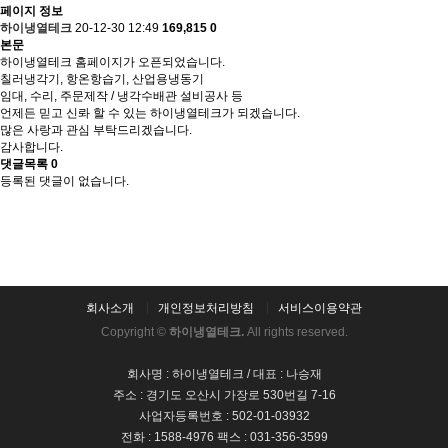
페이지 정보
하이냉열테크
20-12-30 12:49
169,815
0
본문
하이냉열테크 홈페이지가 오픈되었습니다.
칠러냉각기, 항온항습기, 산업용냉동기
임대, 수리, 주문제작 / 냉각수배관 설비공사 등
언제든 믿고 신롸 할 수 있는 하이냉열테크가 되겠습니다.
많은 사랑과 관심 부탁드리겠습니다.
감사합니다.
댓글목록
0
등록된 댓글이 없습니다.
회사소개
개인정보처리방침
서비스이용약관
Copyright ©
하이냉열테크.
All rights reserved.
회사명 : 하이냉열테크 / 대표 : 나승재
주소 : 경기도 오산시 가장로 530번길 7-16
사업자등록번호 : 502-01-03932
전화 : 1588-4976 팩스 : 031-356-3599